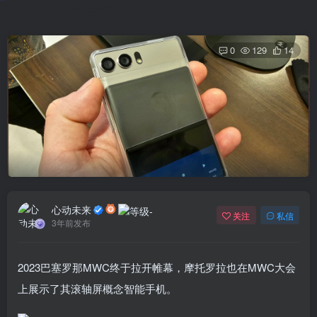
0
129
14
心动未来
关注
私信
3年前发布
2023巴塞罗那MWC终于拉开帷幕，摩托罗拉也在MWC大会
上展示了其滚轴屏概念智能手机。