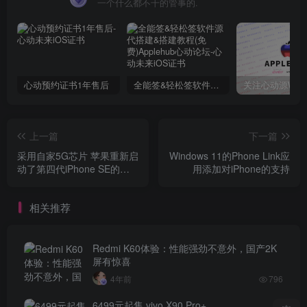
一个什么都不干的管事的.
心动预约证书1年售后
全能签&轻松签软件源代搭建&搭建教程(免费)Applehub心动论坛
上一篇
下一篇
采用自家5G芯片 苹果重新启
Windows 11的Phone Link应
动了第四代iPhone SE的开
用添加对iPhone的支持
发
相关推荐
Redmi K60体验：性能强劲不意外，国产2K
屏有惊喜
4年前
796
6499元起售 vivo X90 Pro+