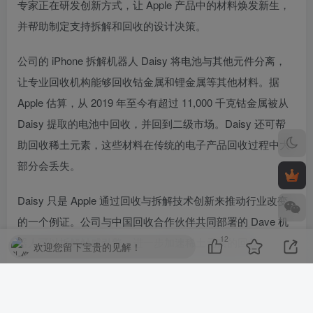
专家正在研发创新方式，让 Apple 产品中的材料焕发新生，
并帮助制定支持拆解和回收的设计决策。
公司的 iPhone 拆解机器人 Daisy 将电池与其他元件分离，
让专业回收机构能够回收钴金属和锂金属等其他材料。据
Apple 估算，从 2019 年至今有超过 11,000 千克钴金属被从
Daisy 提取的电池中回收，并回到二级市场。Daisy 还可帮
助回收稀土元素，这些材料在传统的电子产品回收过程中大
部分会丢失。
Daisy 只是 Apple 通过回收与拆解技术创新来推动行业改变
的一个例证。公司与中国回收合作伙伴共同部署的 Dave 机
12
器人可以拆解触感引擎，进一步加速稀土元素的回收。
欢迎您留下宝贵的见解！
Apple 还已开始为回收合作伙伴部署基于投影仪的增强现实
（AR）系统。该系统可将视频影像直接投放在工作面上，从