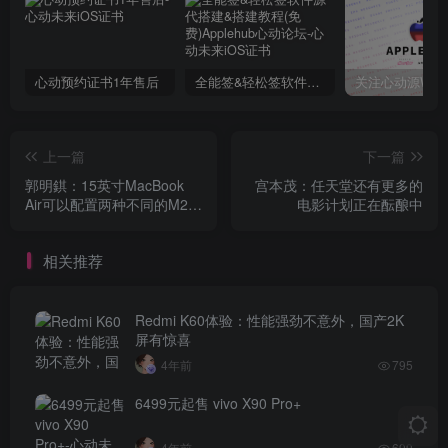
心动预约证书1年售后
全能签&轻松签软件源代搭建&搭建教程(免费)Applehub心动论坛
上一篇
下一篇
郭明錤：15英寸MacBook
宫本茂：任天堂还有更多的
Air可以配置两种不同的M2芯
电影计划正在酝酿中
片
相关推荐
Redmi K60体验：性能强劲不意外，国产2K
屏有惊喜
4年前
795
6499元起售 vivo X90 Pro+
4年前
699