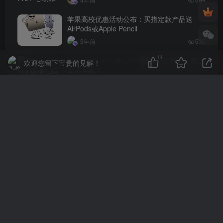
苹果高校优惠活动公布：买指定款产品送
AirPods或Apple Pencil
3年前
630
14
iPhone 14 Pro 微信扫码拍照无法对焦，哪里
欢迎您留下宝贵的见解！
出了问题？
4年前
621
评论
抢沙发
请登录后发表评论
登录
注册
社交账号登录