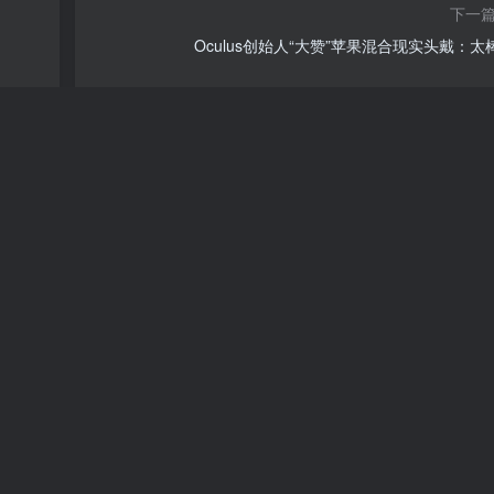
下一
Oculus创始人“大赞”苹果混合现实头戴：太
国产2K
6499元起售 vivo X90 Pro+
795
4年前
6
品送
iPhone 14 Pro 微信扫码拍照无法对焦，哪
出了问题？
630
4年前
6