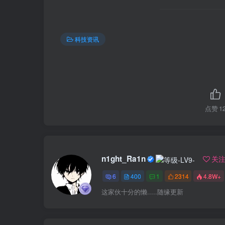
科技资讯
点赞
1
n1ght_Ra1n
关
6
400
1
2314
4.8W+
这家伙十分的懒.....随缘更新