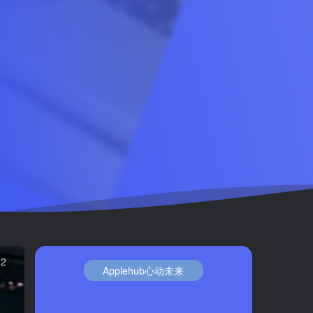
12
Applehub心动未来