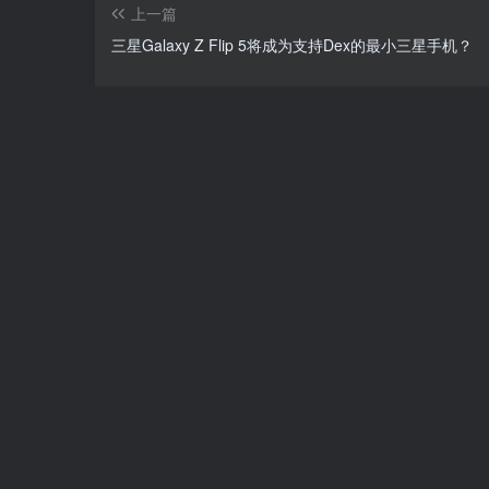
上一篇
三星Galaxy Z Flip 5将成为支持Dex的最小三星手机？
相关推荐
Redmi K60体验：性能强劲不意外，
屏有惊喜
4年前
苹果高校优惠活动公布：买指定款产
AirPods或Apple Pencil
3年前
评论
抢沙发