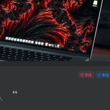
关注
私信
年。