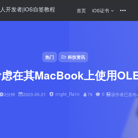
首页
iOS证书
热门
科技资讯
虑在其MacBook上使用OL
n1ght_Ra1n
0
2分钟
2023-05-21
79
该作者已发布4