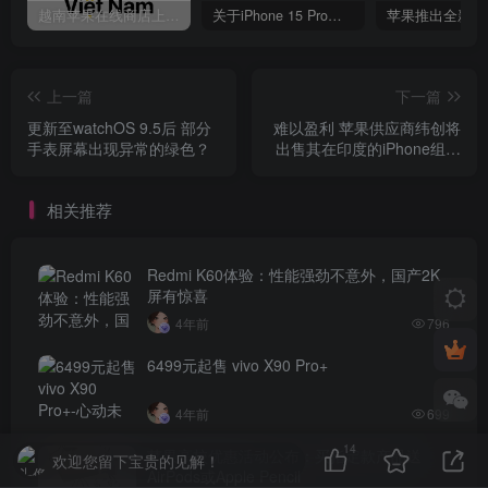
越南苹果在线商店上线 买一部iPhone 14需要多少钱？
关于iPhone 15 Pro的存储和内存 你需要知道这些信息
上一篇
下一篇
更新至watchOS 9.5后 部分
难以盈利 苹果供应商纬创将
手表屏幕出现异常的绿色？
出售其在印度的iPhone组装
厂
相关推荐
Redmi K60体验：性能强劲不意外，国产2K
屏有惊喜
4年前
796
6499元起售 vivo X90 Pro+
4年前
699
14
苹果高校优惠活动公布：买指定款产品送
欢迎您留下宝贵的见解！
AirPods或Apple Pencil