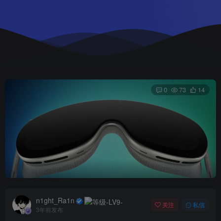
0
73
14
n1ght_Ra1n
关注
私信
3年前发布