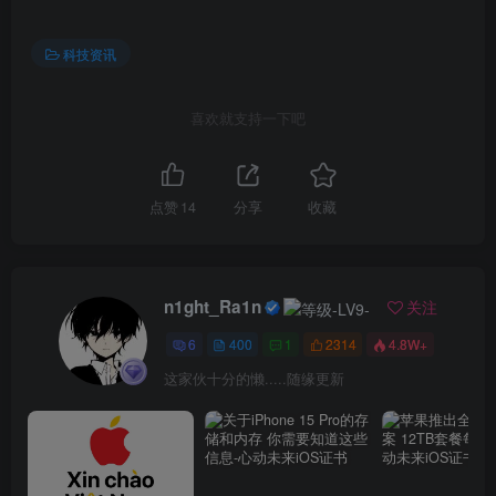
科技资讯
喜欢就支持一下吧
点赞
14
分享
收藏
n1ght_Ra1n
关注
6
400
1
2314
4.8W+
这家伙十分的懒.....随缘更新