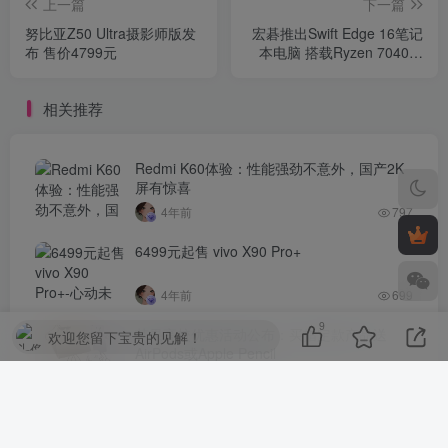
上一篇
下一篇
努比亚Z50 Ultra摄影师版发
宏碁推出Swift Edge 16笔记
布 售价4799元
本电脑 搭载Ryzen 7040处
理器
相关推荐
Redmi K60体验：性能强劲不意外，国产2K
屏有惊喜
4年前
797
6499元起售 vivo X90 Pro+
4年前
699
9
苹果高校优惠活动公布：买指定款产品送
欢迎您留下宝贵的见解！
AirPods或Apple Pencil
3年前
631
iPhone 14 Pro 微信扫码拍照无法对焦，哪里
出了问题？