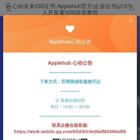
热门
科技资讯
Applehub心动公告
小米电视S系列发布新机 新增55和85英寸机型
n1ght_Ra1n
418字
3分钟
2023-05-27
66
0
该作者已发布400篇文章
Applehub 心动公告
---------------------------
下单方式：官网商城客服都可以
------------
⏰ 客服在线时间
每日：14:00 — 22:00
---------------------------------------
联系企微在线客服:
https://work.weixin.qq.com/kfid/kfc4e08aff80496af89