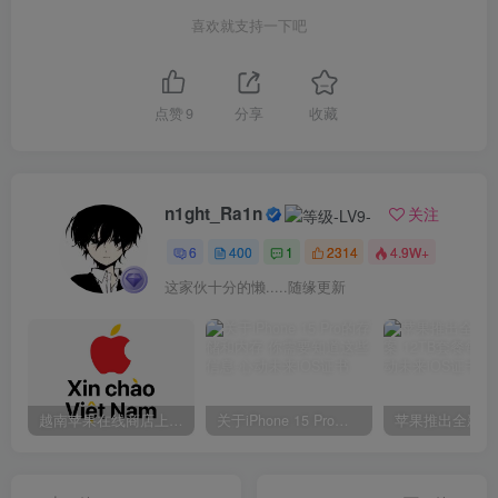
喜欢就支持一下吧
点赞
9
分享
收藏
n1ght_Ra1n
关注
6
400
1
2314
4.9W+
这家伙十分的懒.....随缘更新
越南苹果在线商店上线 买一部iPhone 14需要多少钱？
关于iPhone 15 Pro的存储和内存 你需要知道这些信息