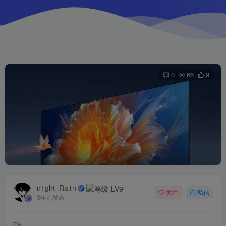
0
66
9
n1ght_Ra1n
关注
私信
3年前发布