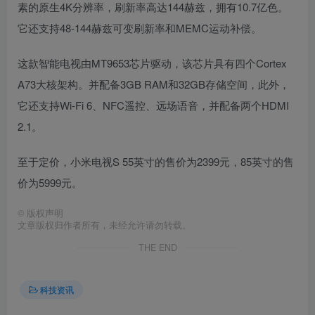
素的原生4K分辨率，刷新率高达144赫兹，拥有10.7亿色。
它还支持48-144赫兹可变刷新率和MEMC运动补偿。
这款智能电视由MT9653芯片驱动，该芯片具有四个Cortex
A73大核架构。并配备3GB RAM和32GB存储空间，此外，
它还支持Wi-Fi 6、NFC遥控、远场语音，并配备两个HDMI
2.1。
至于定价，小米电视S 55英寸的售价为2399元，85英寸的售
价为5999元。
©
版权声明
文章版权归作者所有，未经允许请勿转载。
THE END
科技资讯