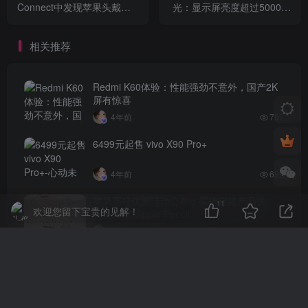
Connect中发现苹果头戴系
光：显示屏亮度超过5000尼
统名称
特
相关推荐
Redmi K60体验：性能强劲不意外，国产2K
屏有惊喜
4年前
797
6499元起售 vivo X90 Pro+
4年前
699
苹果高校优惠活动公布：买指定款产品送
11
欢迎您留下宝贵的见解！
AirPods或Apple Pencil
3年前
631
iPhone 14 Pro 微信扫码拍照无法对焦，哪里
出了问题？
4年前
621