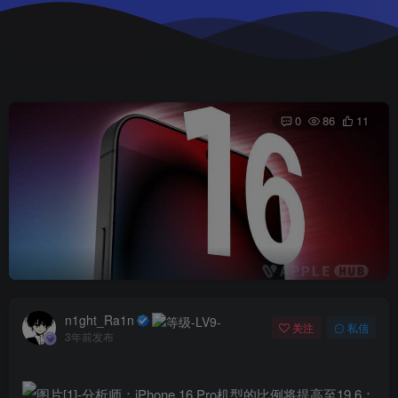
0
86
11
n1ght_Ra1n
关注
私信
3年前发布