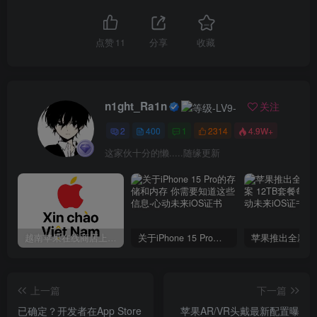
点赞
11
分享
收藏
n1ght_Ra1n
关注
2
400
1
2314
4.9W+
这家伙十分的懒.....随缘更新
越南苹果在线商店上线 买一部iPhone 14需要多少钱？
关于iPhone 15 Pro的存储和内存 你需要知道这些信息
上一篇
下一篇
‌已确定？开发者在App Store
苹果AR/VR头戴最新配置曝