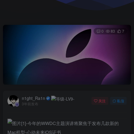
0
83
7
n1ght_Ra1n
关注
私信
3年前发布