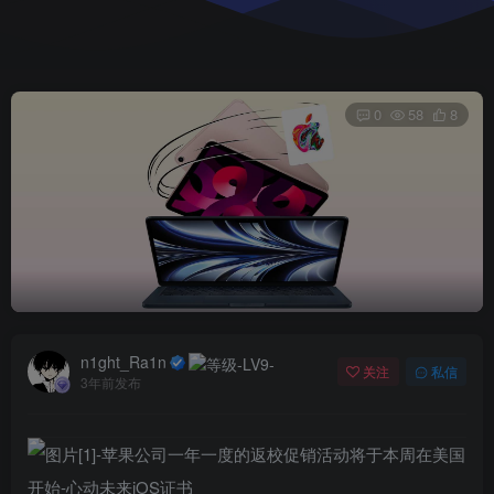
0
58
8
n1ght_Ra1n
关注
私信
3年前发布