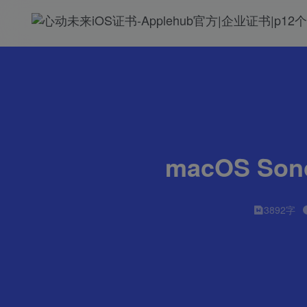
macOS 
3892字