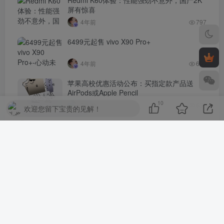
屏有惊喜
4年前
797
6499元起售 vivo X90 Pro+
4年前
699
苹果高校优惠活动公布：买指定款产品送
AirPods或Apple Pencil
10
3年前
631
欢迎您留下宝贵的见解！
iPhone 14 Pro 微信扫码拍照无法对焦，哪里
出了问题？
4年前
621
评论
抢沙发
请登录后发表评论