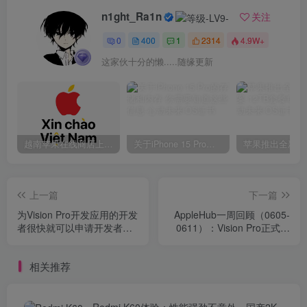
n1ght_Ra1n
关注
0
400
1
2314
4.9W+
这家伙十分的懒.....随缘更新
越南苹果在线商店上线 买一部iPhone 14需要多少钱？
关于iPhone 15 Pro的存储和内存 你需要知道这些信息
上一篇
下一篇
为Vision Pro开发应用的开发
AppleHub一周回顾（0605-
者很快就可以申请开发者套
0611）：Vision Pro正式发
件
布
相关推荐
Redmi K60体验：性能强劲不意外，国产2K