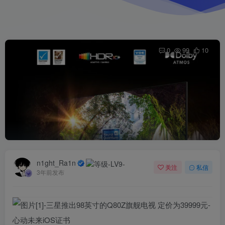
0
99
10
n1ght_Ra1n
关注
私信
3年前发布