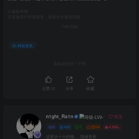
©
版权声明
文章版权归作者所有，未经允许请勿转载。
THE END
科技资讯
喜欢就支持一下吧
点赞
12
分享
收藏
n1ght_Ra1n
关注
6
400
1
2314
4.9W+
这家伙十分的懒.....随缘更新