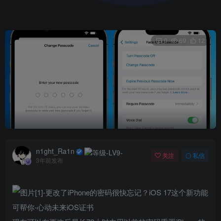
0
69
12
n1ght_Ra1n
关注
私信
3年前发布