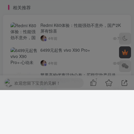
相关推荐
Redmi K60体验：性能强劲不意外，国产2K
屏有惊喜
4年前
796
6499元起售 vivo X90 Pro+
4年前
699
苹果高校优惠活动公布：买指定款产品送
7
AirPods或Apple Pencil
欢迎您留下宝贵的见解！
3年前
630
iPhone 14 Pro 微信扫码拍照无法对焦，哪里
出了问题？
4年前
621
评论
抢沙发