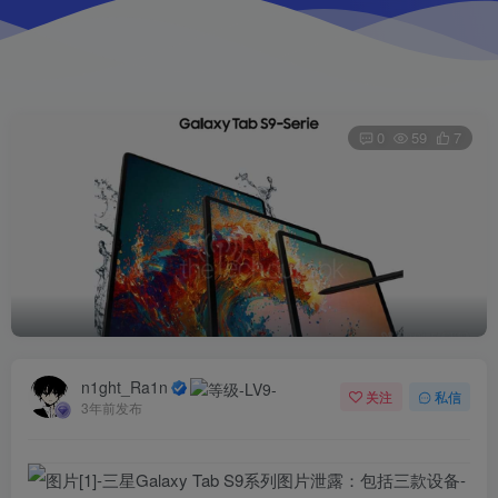
0
59
7
n1ght_Ra1n
关注
私信
3年前发布