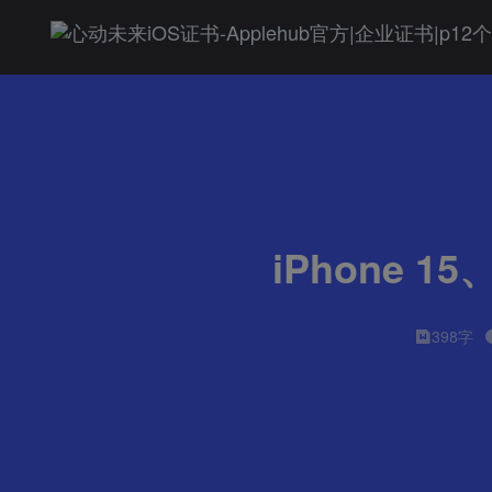
iPhone 1
398字