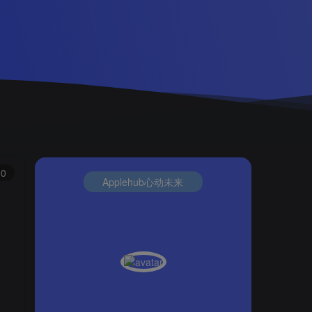
0
Applehub心动未来