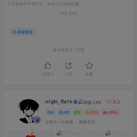
文章版权归作者所有，未经允许请勿转载。
THE END
科技资讯
喜欢就支持一下吧
点赞
0
分享
收藏
n1ght_Ra1n
关注
6
400
1
2314
4.9W+
这家伙十分的懒.....随缘更新