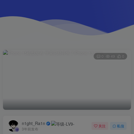
0
49
0
n1ght_Ra1n
关注
私信
3年前发布