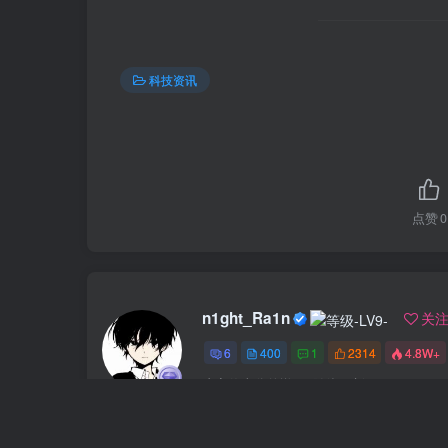
科技资讯
点赞
0
n1ght_Ra1n
关
6
400
1
2314
4.8W+
这家伙十分的懒.....随缘更新