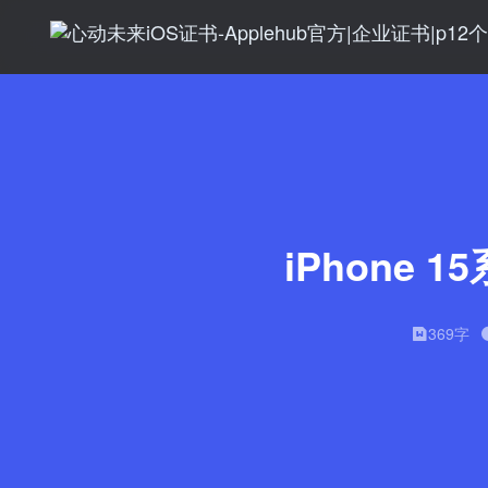
iPhone 
369字