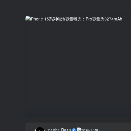
n1ght_Ra1n