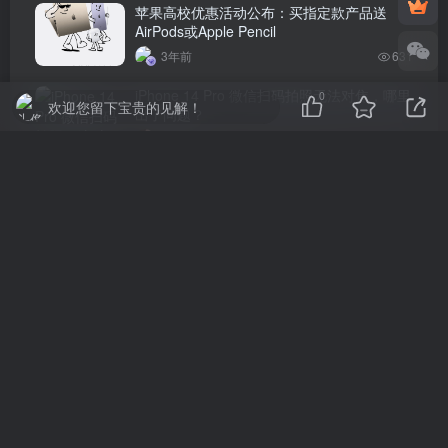
苹果高校优惠活动公布：买指定款产品送
AirPods或Apple Pencil
3年前
631
iPhone 14 Pro 微信扫码拍照无法对焦，哪里
0
欢迎您留下宝贵的见解！
出了问题？
4年前
621
评论
抢沙发
请登录后发表评论
登录
注册
社交账号登录
QQ登录
微信登录