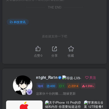
THE END
科技资讯
喜欢就支持一下吧
点赞
0
分享
收藏
n1ght_Ra1n
关注
6
400
1
2314
4.9W+
这家伙十分的懒.....随缘更新