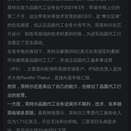
英特尔发力晶圆代工业务始于2021年3月，即基辛格上任的
第二个月。这位带有浓厚技术背景的新CEO，是“摩尔定律”
的忠实拥趸，也认定晶圆代工业务大有可为。而英特尔在芯
片设计、制造等领域的技术积累和经验，为进军晶圆代工行
业奠定了坚实基础。
在基辛格的推动下，英特尔豪掷200亿美元在美国亚利桑那
州兴建两家晶圆代工工厂，并成立晶圆代工服务事业群
（IFS），主要面向欧洲和美国市场客户。IFS的负责人是技
术大佬Randhir Thakur，直接向基辛格汇报。
然而，英特尔还是高估了自己的能力，也错估了晶圆代工行
业的前景。
一方面，英特尔晶圆代工业务进展并不顺利，技术、良率都
面临诸多质疑。
最新财报显示，英特尔三季度代工服务收入
仅为1.71亿美元，不仅无法和台积电、三星等巨头相提并
论，甚至还出现2%的同比下滑。