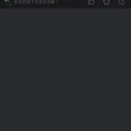
欢迎您留下宝贵的见解！
是克服硅晶片成本飙升、先进制程工艺研发难度过大等问题
的最优解。
英特尔则认为，“摩尔定律”并没有失效，只不过技术突破的
方向一直在变。进入2010年代以来，封装、晶体管扩展技术
成为主角。英特尔如今就在着重发力封装技术，通过嵌入式
多芯片互联桥（EMIB）、 Foveros 技术等努力提升晶体管
密度。
英特尔似乎仍坚信，只要技术上能持续取得突破，就能刺激
市场需求反弹，或者说为消费者创造新的需求。只要这个信
念不改变，英特尔对“摩尔定律”的追随也不会变。
但这是英特尔自己的坚持，还是整个行业的共识？恐怕基辛
格也不敢妄下定论。
有趣的是，戈登·摩尔在2015年接受纽约时报专访时曾说过，
“摩尔定律”不会永远持续下去。