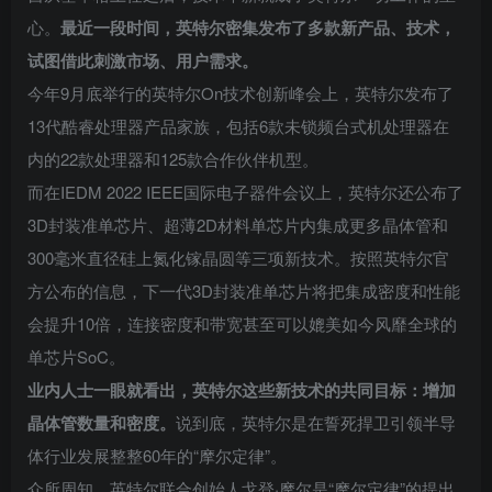
心。
最近一段时间，英特尔密集发布了多款新产品、技术，
试图借此刺激市场、用户需求。
今年9月底举行的英特尔On技术创新峰会上，英特尔发布了
13代酷睿处理器产品家族，包括6款未锁频台式机处理器在
内的22款处理器和125款合作伙伴机型。
而在IEDM 2022 IEEE国际电子器件会议上，英特尔还公布了
3D封装准单芯片、超薄2D材料单芯片内集成更多晶体管和
300毫米直径硅上氮化镓晶圆等三项新技术。按照英特尔官
方公布的信息，下一代3D封装准单芯片将把集成密度和性能
会提升10倍，连接密度和带宽甚至可以媲美如今风靡全球的
单芯片SoC。
业内人士一眼就看出，英特尔这些新技术的共同目标：增加
晶体管数量和密度。
说到底，英特尔是在誓死捍卫引领半导
体行业发展整整60年的“摩尔定律”。
众所周知，英特尔联合创始人戈登·摩尔是“摩尔定律”的提出