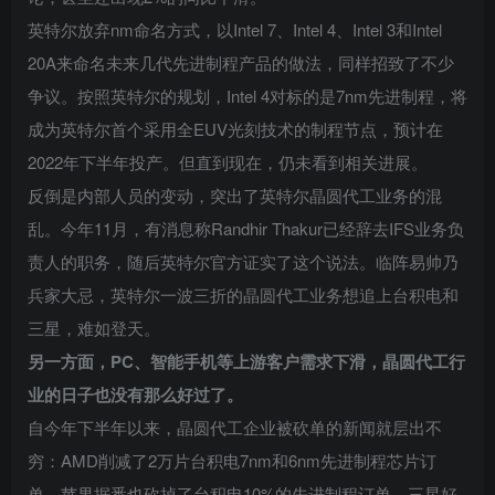
英特尔放弃nm命名方式，以Intel 7、Intel 4、Intel 3和Intel
20A来命名未来几代先进制程产品的做法，同样招致了不少
争议。按照英特尔的规划，Intel 4对标的是7nm先进制程，将
成为英特尔首个采用全EUV光刻技术的制程节点，预计在
2022年下半年投产。但直到现在，仍未看到相关进展。
反倒是内部人员的变动，突出了英特尔晶圆代工业务的混
乱。今年11月，有消息称Randhir Thakur已经辞去IFS业务负
责人的职务，随后英特尔官方证实了这个说法。临阵易帅乃
兵家大忌，英特尔一波三折的晶圆代工业务想追上台积电和
三星，难如登天。
另一方面，PC、智能手机等上游客户需求下滑，晶圆代工行
业的日子也没有那么好过了。
自今年下半年以来，晶圆代工企业被砍单的新闻就层出不
穷：AMD削减了2万片台积电7nm和6nm先进制程芯片订
单，苹果据悉也砍掉了台积电10%的先进制程订单。三星好