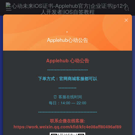
热门
科技资讯
Applehub心动公告
英特尔的至暗时刻
lukai
0
5104字
26分钟
2022-12-06
102
该作者已发布126篇文章
Applehub 心动公告
---------------------------
下单方式：官网商城客服都可以
------------
⏰ 客服在线时间
每日：14:00 — 22:00
---------------------------------------
联系企微在线客服:
https://work.weixin.qq.com/kfid/kfc4e08aff80496af89