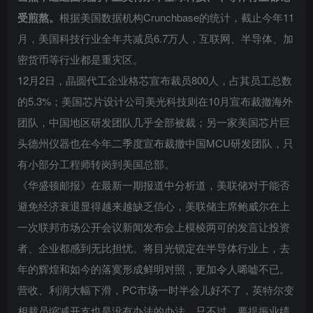
受煎熬。
根据美国数据机构Crunchbase的统计，截止今年11
月，美国科技行业全年共减员6.7万人，互联网、半导体、加
密货币等行业都是重灾区。
12月2日，晶圆代工企业格芯宣布裁员800人，占其员工总数
的5.3%；美国芯片设计公司美光科技则在10月宣布裁撤海外
团队，中国地区研发团队几乎全部被裁；另一家美国芯片巨
头德州仪器也在今年二季度宣布裁撤中国MCU研发团队，只
有小部分工程师转岗到美国总部。
《华盛顿邮报》在最新一期报道中分析道，美联储对于能否
避免经济衰退显得越来越缺乏信心，美联储主席鲍威尔在上
一次联邦市场公开会议新闻发布会上模棱两可的发言让投资
者、企业都感到无比担忧。将目光锁定在半导体行业上，去
年的辉煌和如今的落寞形成鲜明对照，更加令人唏嘘不已。
营收、利润大幅下滑，PC市场一时半会儿好不了，英特尔变
相裁员缩减开支也是没有办法的办法。只不过，要提振业绩