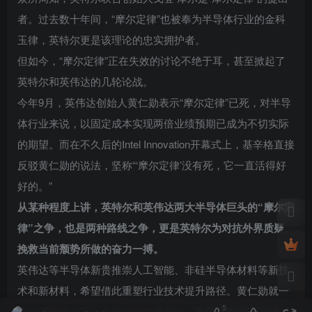
者。过去数十年间，“摩尔定律”也被奉为半导体行业的金科
玉律，英特尔更是该理论的忠实拥护者。
但如今，“摩尔定律”正在失效的讨论不绝于耳，甚至掀起了
英特尔和英伟达的几轮论战。
今年9月，英伟达创始人黄仁勋表示“摩尔定律”已死，对半导
体行业来说，以固定成本实现两倍业绩预期已成为不切实际
的期望。而在不久后的Intel Innovation开幕式上，基辛格直接
反驳黄仁勋的说法，坚称“‘摩尔定律’没有死，它一直活得好
好的。”
从某种程度上讲，英特尔和英伟达两大半导体巨头的“摩尔定
律”之争，也是两种路线之争，更是英特尔为对抗外界质疑、
挽救当前颓势所做的奋力一搏。
英伟达等半导体新贵推崇人工智能、非硅半导体材料等新技
术和新材料，希望借此重塑行业技术提升路径。黄仁勋就一
5
直强调架构创新、全栈创新的重要性，英伟达的GPU技术才