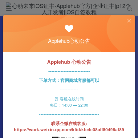
热门
科技资讯
Applehub心动公告
微信更新，最大 BUG 终于修复！
lukai
0
604字
4分钟
2022-12-13
177
该作者已发布126篇文章
Applehub 心动公告
---------------------------
下单方式：官网商城客服都可以
------------
⏰ 客服在线时间
每日：14:00 — 22:00
---------------------------------------
联系企微在线客服:
https://work.weixin.qq.com/kfid/kfc4e08aff80496af89