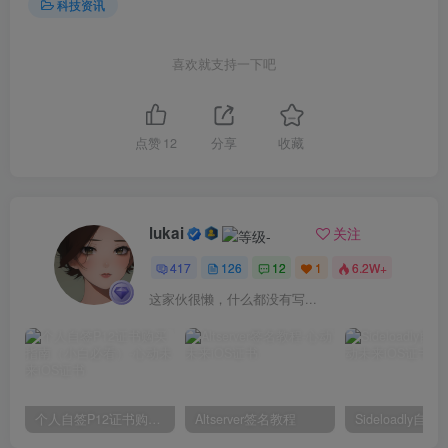
科技资讯
喜欢就支持一下吧
点赞
12
分享
收藏
lukai
关注
417
126
12
1
6.2W+
这家伙很懒，什么都没有写...
个人自签P12证书购买指南（小白必看）
Altserver签名教程
Sideloadly自