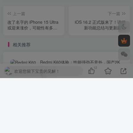
上一篇
下一篇
改了名字的 iPhone 15 Ultra
iOS 16.2 正式版来了！详细
或迎来涨价，可能性有多
新功能总结与更新建议
高？
相关推荐
Redmi K60体验：性能强劲不意外，国产2K
屏有惊喜
12
欢迎您留下宝贵的见解！
4年前
795
6499元起售 vivo X90 Pro+
4年前
699
苹果高校优惠活动公布：买指定款产品送
AirPods或Apple Pencil
3年前
630