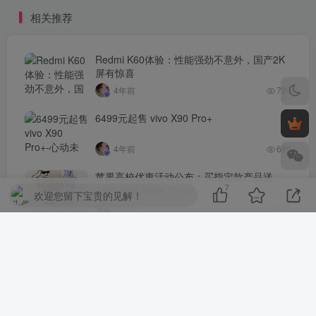
相关推荐
Redmi K60体验：性能强劲不意外，国产2K
屏有惊喜
4年前
796
6499元起售 vivo X90 Pro+
4年前
699
苹果高校优惠活动公布：买指定款产品送
7
AirPods或Apple Pencil
欢迎您留下宝贵的见解！
3年前
630
iPhone 14 Pro 微信扫码拍照无法对焦，哪里
出了问题？
4年前
621
评论
抢沙发