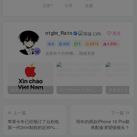
点赞
7
分享
收藏
n1ght_Ra1n
关注
6
400
1
2314
4.8W+
这家伙十分的懒.....随缘更新
越南苹果在线商店上线 买一部iPhone 14需要多少钱？
关于iPhone 15 Pro的存储和内存 你需要知道这些信息
上一篇
下一篇
苹果今年已经预订了台积电
明年的两款iPhone 16 Pro都
第一代3nm制程的近90%产
将配备潜望镜镜头？
能