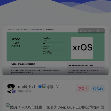
0
69
7
n1ght_Ra1n
关注
私信
3年前发布