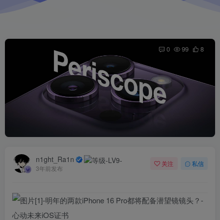
0
99
8
n1ght_Ra1n
关注
私信
3年前发布