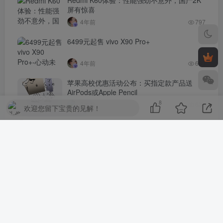
屏有惊喜
4年前
797
6499元起售 vivo X90 Pro+
4年前
699
苹果高校优惠活动公布：买指定款产品送
AirPods或Apple Pencil
8
3年前
631
欢迎您留下宝贵的见解！
iPhone 14 Pro 微信扫码拍照无法对焦，哪里
出了问题？
4年前
621
评论
抢沙发
请登录后发表评论