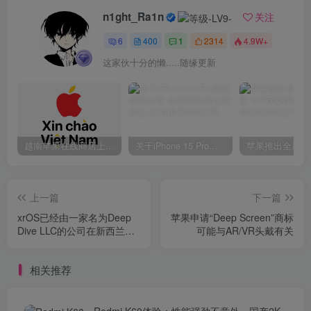
n1ght_Ra1n
关注
6
400
1
2314
4.9W+
这家伙十分的懒.....随缘更新
越南苹果在线商店上线 买一部iPhone 14需要多少钱？
关于iPhone 15 Pro的存储和内存 你需要知道这些信息
上一篇
下一篇
xrOS已经由一家名为Deep
苹果申请“Deep Screen”商标
Dive LLC的公司在新西兰注
可能与AR/VR头戴有关
册
相关推荐
Redmi K60体验：性能强劲不意外，国产2K