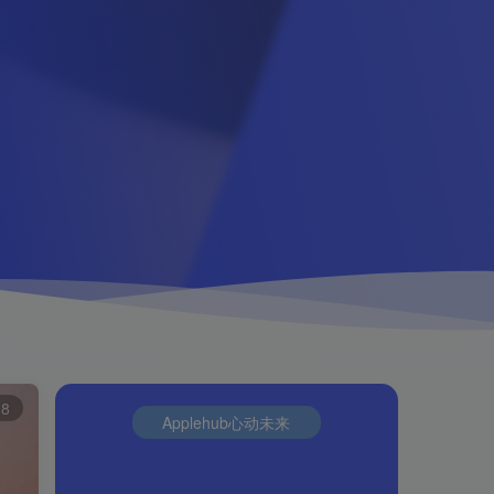
8
Applehub心动未来