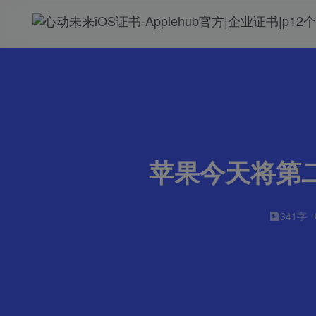
苹果今天将第二
341字