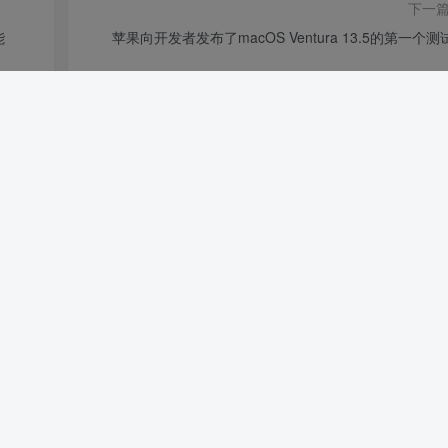
下一
能
苹果向开发者发布了macOS Ventura 13.5的第一个测
国产2K
6499元起售 vivo X90 Pro+
797
4年前
6
品送
iPhone 14 Pro 微信扫码拍照无法对焦，哪
出了问题？
631
4年前
6