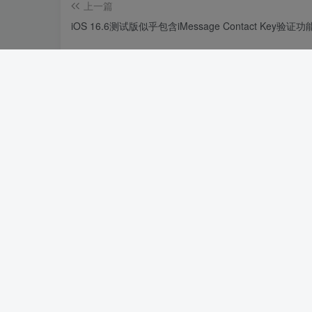
上一篇
iOS 16.6测试版似乎包含iMessage Contact Key验证功
相关推荐
Redmi K60体验：性能强劲不意外，
屏有惊喜
4年前
苹果高校优惠活动公布：买指定款产
AirPods或Apple Pencil
3年前
评论
抢沙发