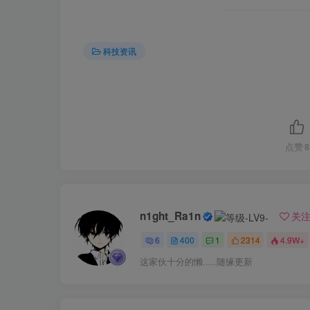
科技资讯
点赞
8
n1ght_Ra1n
关
6
400
1
2314
4.9W+
这家伙十分的懒.....随缘更新