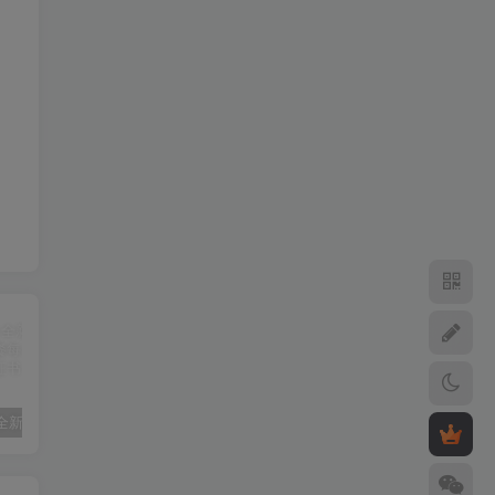
苹果推出全新iCloud+方案 12TB套餐每月398元
iPhone 15 Pro和‌iPhone 15 Pro ‌Max支持Wi-Fi 6E
iPhone 15支持DisplayPort 4K HDR的视频镜像和视频输出