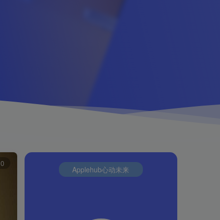
10
Applehub心动未来