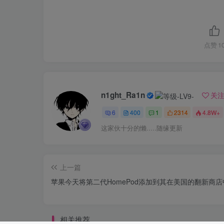
点赞
1
n1ght_Ra1n
关
6
400
1
2314
4.8W+
这家伙十分的懒.....随缘更新
上一篇
苹果今天将第二代HomePod添加到其在美国的翻新商店
相关推荐