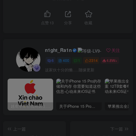
点赞
13
分享
收藏
n1ght_Ra1n
关注
6
400
1
2314
4.8W+
这家伙十分的懒.....随缘更新
越南苹果在线商店上线 买一部iPhone 14需要多少钱？
关于iPhone 15 Pro的存储和内存 你需要知道这些信息
上一篇
下一篇