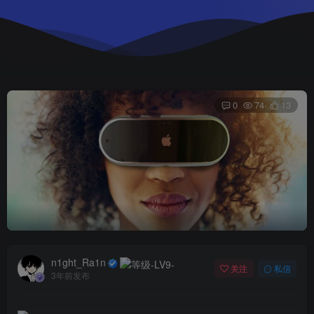
0
74
13
n1ght_Ra1n
关注
私信
3年前发布