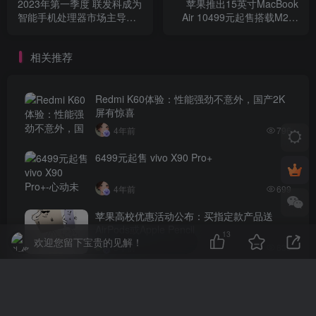
2023年第一季度 联发科成为
苹果推出15英寸MacBook
智能手机处理器市场主导力
Air 10499元起售搭载M2芯
量
片
相关推荐
Redmi K60体验：性能强劲不意外，国产2K
屏有惊喜
4年前
796
6499元起售 vivo X90 Pro+
4年前
699
苹果高校优惠活动公布：买指定款产品送
AirPods或Apple Pencil
13
欢迎您留下宝贵的见解！
3年前
630
iPhone 14 Pro 微信扫码拍照无法对焦，哪里
出了问题？
4年前
621