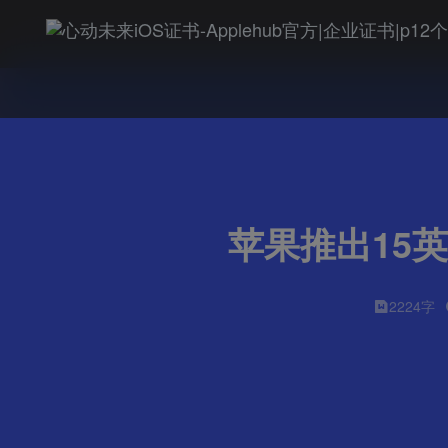
苹果推出15英寸
2224字