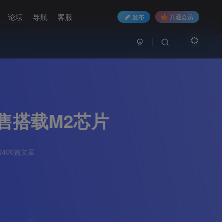
论坛
导航
客服
发布
开通会员
元起售搭载M2芯片
400篇文章