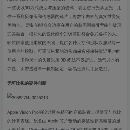
一整块以3D方式成型与压层的玻璃，表面进行光学抛光，用
作一系列摄像头和传感器的镜片，将数字内容与真实世界完
美融合。 定制的铝合金边框在用户的脸周围微微弯曲与玻璃
完美融合，模块化的设计能个别调整以符合各式各样的人。
轻质眼罩使用柔软的织物，提供各种尺寸和形状以服贴每一
位用户的脸型。可调节松紧的边带确保音频保持靠近用户的
耳朵，多种尺寸的头带采用 3D 织法不仅舒适、透气并具有
弹性。头带透过单一机制固定，容易更换尺寸及造型
。
无可比拟的硬件创新
Apple Vision Pro的设计旨在精巧的穿戴装置上提供无与伦比
的计算表现。配备由 Apple 芯片驱动的突破性超高精度的显
示器系统，Vision Pro使用 micro-OLED 技术将 2,300 万像素