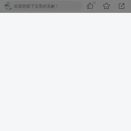
12
这些突破性的创新由Apple芯片技术驱动，独特的双芯片设计
欢迎您留下宝贵的见解！
— M2 带来无可比拟的表现，而全新的 R1 芯片处理来自 12
部相机、5 个传感器和 6 个麦克风的信息，以确保内容毫无
延迟地出现在用户眼前。 R1 可在12 毫秒内将新影像串流至
显示器，比眨眼还要快 8 倍。Apple Vision Pro在插着电源时
可供全天使用，搭配外接高效电池的使用时间最长可达 2 小
时。
领先行业的隐私和安全保护
基于强大的隐私和安全保护，Apple Vision Pro 让用户掌控他
们的数据。
Optic ID是一个全新的安全认证系统，通过分析在各种非可
见 LED 光下的用户虹膜，并将其与存储在安全隔区的用户注
册 Optic ID比对以迅速解锁Apple Vision Pro。 用户的Optic