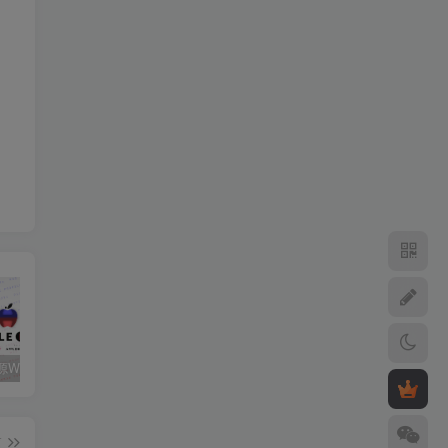
关注心动源WxPusher推送平台获取每日源更新动态
如何添加第三方软件源至签名工具
心动未来软件源解锁码/年
篇