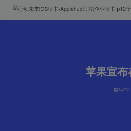
苹果宣布在英
342字