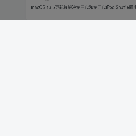
macOS 13.5更新将解决第三代和第四代iPod Shuffle
相关推荐
Redmi K60体验：性能强劲不意外，
屏有惊喜
4年前
苹果高校优惠活动公布：买指定款产
AirPods或Apple Pencil
3年前
评论
抢沙发