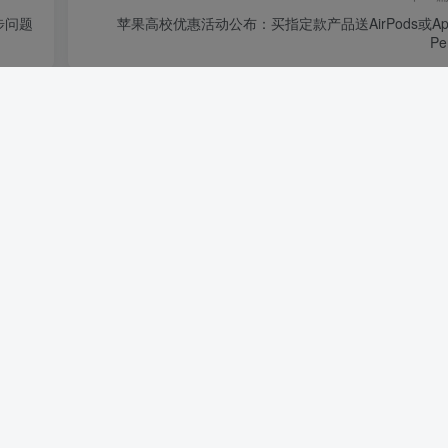
同步问题
苹果高校优惠活动公布：买指定款产品送AirPods或App
Pe
国产2K
6499元起售 vivo X90 Pro+
796
4年前
6
品送
iPhone 14 Pro 微信扫码拍照无法对焦，哪
出了问题？
630
4年前
6
请登录后发表评论