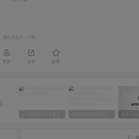
喜欢就支持一下吧
赞赏
分享
收藏
+
心动预约证书1年售后
全能签&轻松签软件源代搭建&搭建教程(免费)Applehub心动论坛
下一