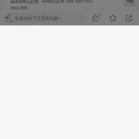
6499元起售 vivo X90 Pro+
15
4年前
699
欢迎您留下宝贵的见解！
苹果高校优惠活动公布：买指定款产品送
AirPods或Apple Pencil
3年前
630
iPhone 14 Pro 微信扫码拍照无法对焦，哪里
出了问题？
4年前
621
评论
抢沙发
请登录后发表评论
登录
注册