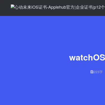
watch
223字