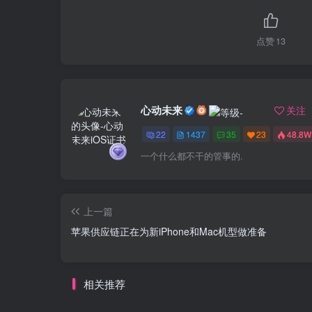
点赞
13
心动未来
关注
22
1437
35
23
48.8W
一个什么都不干的管事的.
上一篇
苹果供应链正在为新iPhone和Mac机型做准备
相关推荐