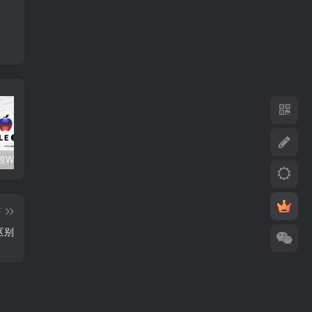
关注心动源WxPusher推送平台获取每日源更新动态
如何添加第三方软件源至签名工具
心动未来软件源解锁码/年
篇
区别