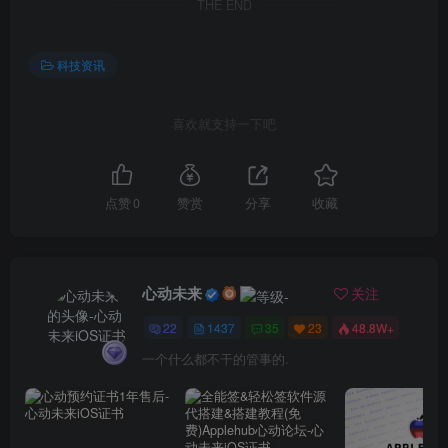
THE END
科技资讯
喜欢就支持一下吧
点赞
0
赞赏
分享
收藏
心动未来
关注
22
1437
35
23
48.8W+
一个什么都不干的管事的.