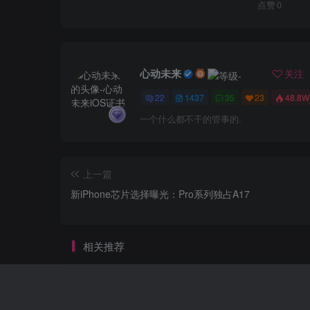
点赞
0
心动未来
关注
22
1437
35
23
48.8W
一个什么都不干的管事的.
上一篇
新iPhone芯片选择曝光：Pro系列独占A17
相关推荐
Redmi K60体验：性能强劲不意外，
屏有惊喜