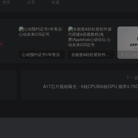
赞赏
分享
收藏
+
心动预约证书1年售后
全能签&轻松签软件源代搭建&搭建教程(免费)Applehub心动论坛
下一
A17芯片规格曝光：6核CPU和6核GPU 频率3.70G
国产2K
6499元起售 vivo X90 Pro+