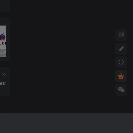
关注心动源WxPusher推送平台获取每日源更新动态
如何添加第三方软件源至签名工具
心动未来软件源解锁码/年
篇
Hz