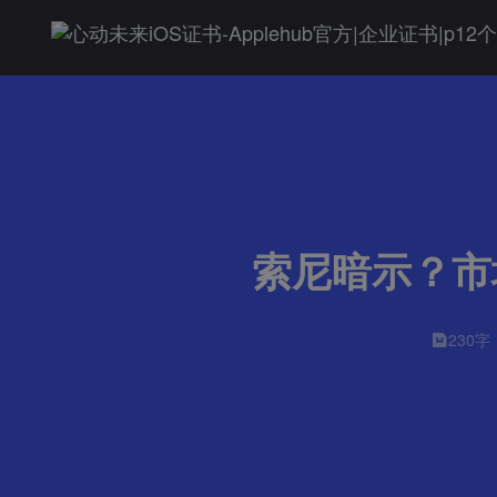
索尼暗示？市场
230字