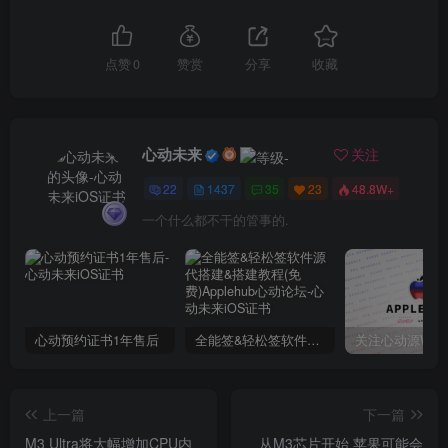
点赞
0
赞赏
分享
收藏
心动未来
关注
22
1437
35
23
48.8W+
一个什么都不干的管事的.
心动预约证书1年售后
全能签&轻松签软件源代搭建&搭建教程(免费)Applehub心动论坛
上一篇
下一篇
M3 Ultra将大幅增加CPU内
从M3芯片开始 苹果可能会