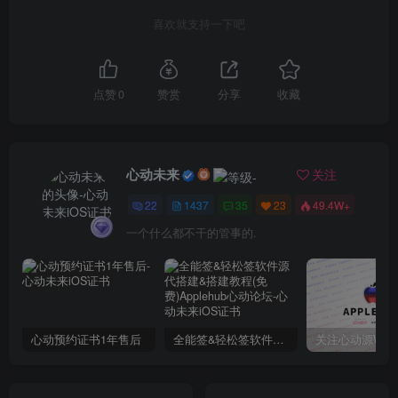
喜欢就支持一下吧
点赞
0
赞赏
分享
收藏
心动未来
关注
22
1437
35
23
49.4W+
一个什么都不干的管事的.
心动预约证书1年售后
全能签&轻松签软件源代搭建&搭建教程(免费)Applehub心动论坛