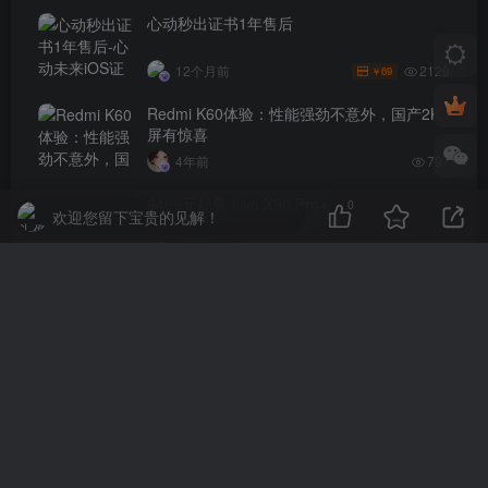
心动秒出证书1年售后
2129
12个月前
69
￥
Redmi K60体验：性能强劲不意外，国产2K
屏有惊喜
4年前
797
6499元起售 vivo X90 Pro+
0
欢迎您留下宝贵的见解！
4年前
699
评论
抢沙发
请登录后发表评论
登录
注册