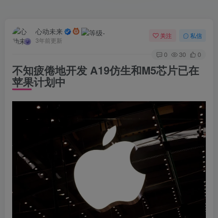
心动未来
关注
私信
3年前更新
0
30
0
不知疲倦地开发 A19仿生和M5芯片已在
苹果计划中