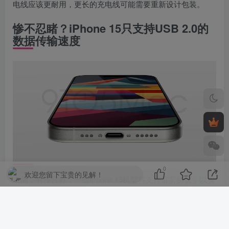
电线应该更耐用，更长的充电线可能需要重新设计包装。
惨不忍睹？iPhone 15只支持USB 2.0的
数据传输速度
0
欢迎您留下宝贵的见解！
上周，有传言称，一些iPhone 15机型将支持雷雳协议，以实
现更快的数据传输速度。但有新的消息称，盒装中的USB-C
线缆将被限制为USB 2.0速度。近期，Majin Bu已经获得了关
于这些充电线的更多细节。根据Majin Bu的说法，新的USB-