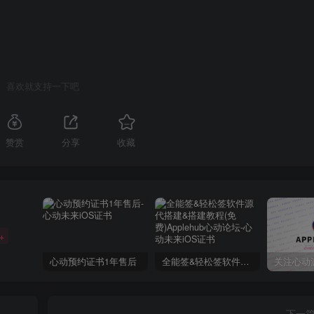
喜欢就支持一下吧
赞赏
分享
收藏
+
心动预约证书1年售后
全能签&轻松签软件源代搭建&搭建教程(免费)Applehub心动论坛
下一