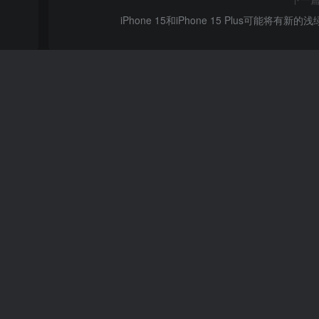
iPhone 15和iPhone 15 Plus可能将有新的
心动秒出证书1年售后
13.9W+
21
12个月前
69
￥
国产2K
6499元起售 vivo X90 Pro+
797
4年前
6