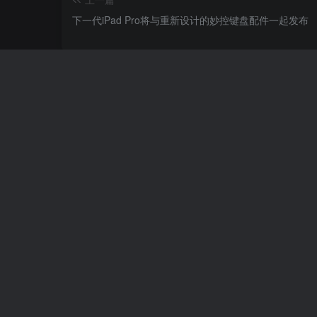
下一代iPad Pro将与重新设计的妙控键盘配件一起发布
相关推荐
心动预约证书1年售后
12个月前
34
￥
Redmi K60体验：性能强劲不意外，
屏有惊喜
4年前
评论
抢沙发