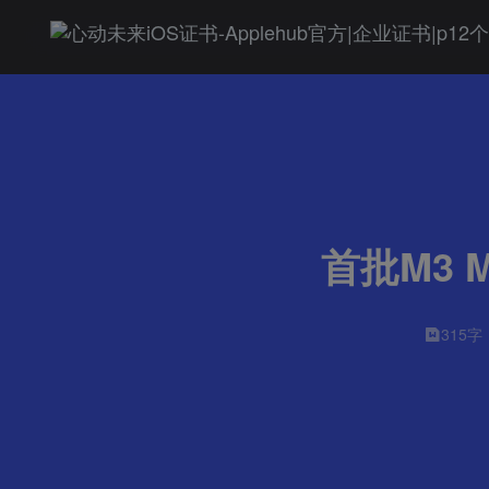
首批M3 
315字