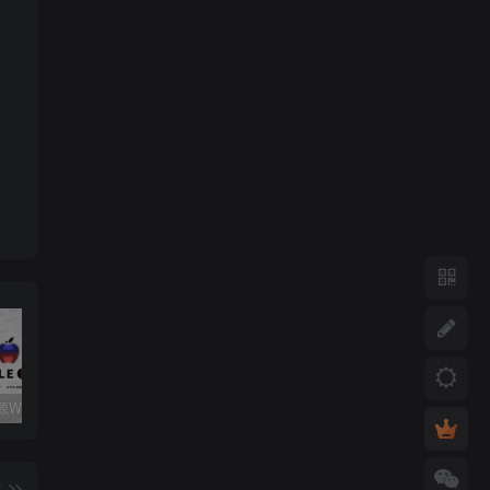
关注心动源WxPusher推送平台获取每日源更新动态
如何添加第三方软件源至签名工具
心动未来软件源解锁码/年
篇