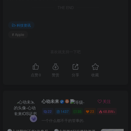
THE END
科技资讯
# Apple
喜欢就支持一下吧
点赞
0
赞赏
分享
收藏
心动未来
关注
22
1437
35
23
48.8W+
一个什么都不干的管事的.