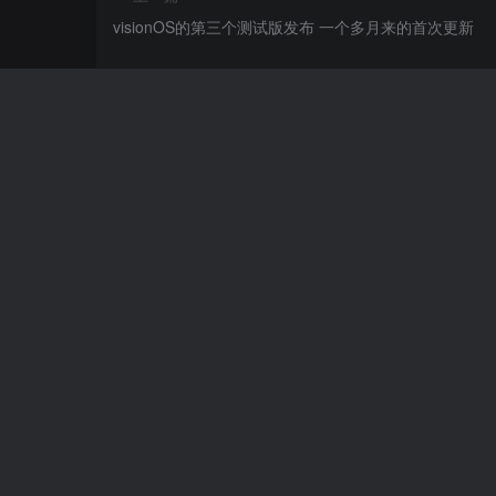
visionOS的第三个测试版发布 一个多月来的首次更新
相关推荐
心动预约证书1年售后
12个月前
34
￥
Redmi K60体验：性能强劲不意外，
屏有惊喜
4年前
评论
抢沙发