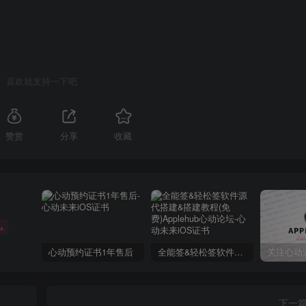
喜欢就支持一下吧
赞赏
分享
收藏
+
心动预约证书1年售后
全能签&轻松签软件源代搭建&搭建教程(免费)Applehub心动论坛
下一