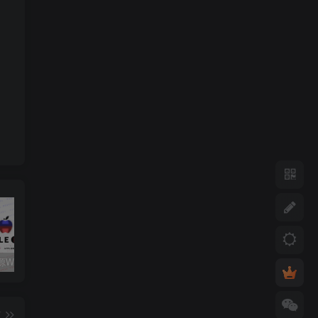
关注心动源WxPusher推送平台获取每日源更新动态
如何添加第三方软件源至签名工具
心动未来软件源解锁码/年
篇