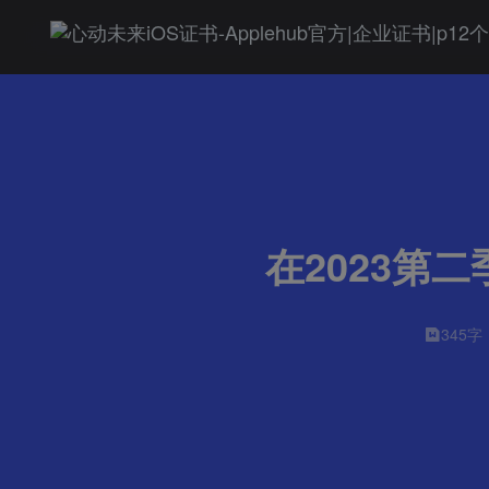
在2023第
345字