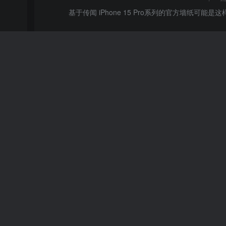
基于传闻 iPhone 15 Pro系列的官方墙纸可能是这
心动秒出证书1年售后
13.9W+
21
12个月前
69
￥
国产2K
6499元起售 vivo X90 Pro+
796
4年前
6
请登录后发表评论