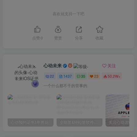
喜欢就支持一下吧
点赞
0
赞赏
分享
收藏
心动未来
关注
22
1437
35
23
50.2W+
一个什么都不干的管事的.
心动预约证书1年售后
全能签&轻松签软件源代搭建&搭建教程(免费)Applehub心动论坛