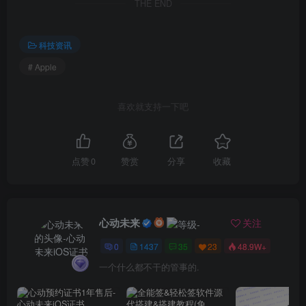
THE END
科技资讯
# Apple
喜欢就支持一下吧
点赞
0
赞赏
分享
收藏
心动未来
关注
0
1437
35
23
48.9W+
一个什么都不干的管事的.