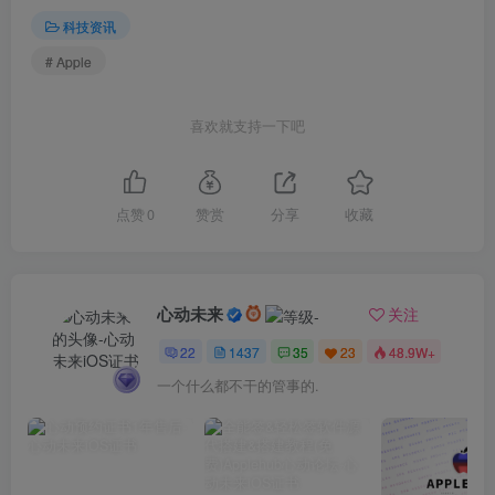
科技资讯
# Apple
喜欢就支持一下吧
点赞
0
赞赏
分享
收藏
心动未来
关注
22
1437
35
23
48.9W+
一个什么都不干的管事的.