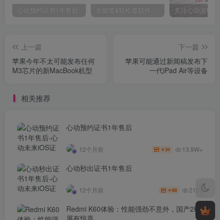
心动预约证书1年售后
全能签&轻松签软件源代搭建&搭建教程(免费)Applehub心动论坛
上一篇
下一篇
苹果今年不太可能发布任何
苹果可能通过新闻稿发布下
M3芯片的新MacBook机型
一代iPad Air等设备
相关推荐
心动预约证书1年售后
13.9W+
12个月前
34
￥
心动秒出证书1年售后
2129
12个月前
69
￥
Redmi K60体验：性能强劲不意外，国产2K
屏有惊喜