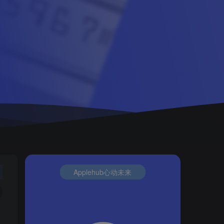
Applehub心动未来
不