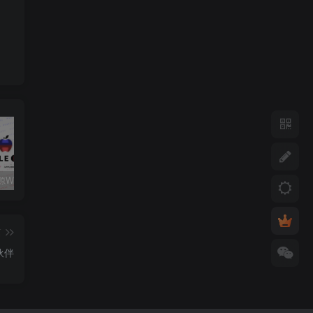
关注心动源WxPusher推送平台获取每日源更新动态
如何添加第三方软件源至签名工具
心动未来软件源解锁码/年
篇
伙伴