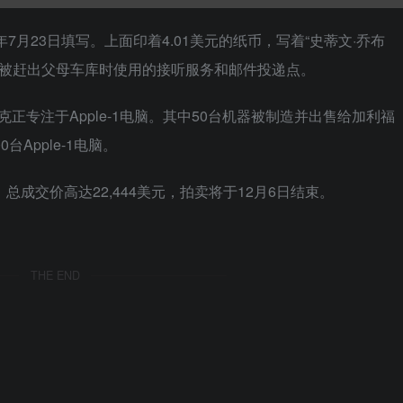
7月23日填写。上面印着4.01美元的纸币，写着“史蒂文·乔布
司被赶出父母车库时使用的接听服务和邮件投递点。
正专注于Apple-1电脑。其中50台机器被制造并出售给加利福
台Apple-1电脑。
成交价高达22,444美元，拍卖将于12月6日结束。
THE END