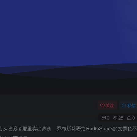
关注
私信
0
25
0
从收藏者那里卖出高价，乔布斯签署给RadioShack的支票也