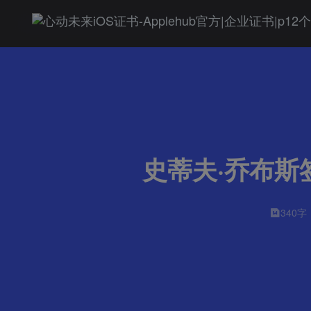
史蒂夫·乔布斯
340字