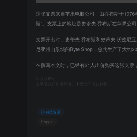
这张支票来自苹果电脑公司，由乔布斯于1976年
斯”。支票上的地址是史蒂夫·乔布斯在苹果公
支票开出时，史蒂夫·乔布斯和史蒂夫·沃兹尼亚克
尼亚州山景城的Byte Shop，总共生产了大约200
在撰写本文时，已经有21人出价购买这张支票，总
©
版权声明
文章版权归作者所有，未经允许请勿转载。
科技资讯
# Apple