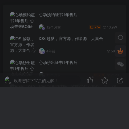
心动预约证书1年售后
13.9W+
12个月前
34
￥
iOS 越狱，官方源，作者源，大集合
4年前
5803
心动秒出证书1年售后
2129
12个月前
69
￥
9
欢迎您留下宝贵的见解！
Redmi K60体验：性能强劲不意外，国产2K
屏有惊喜
4年前
797
评论
抢沙发