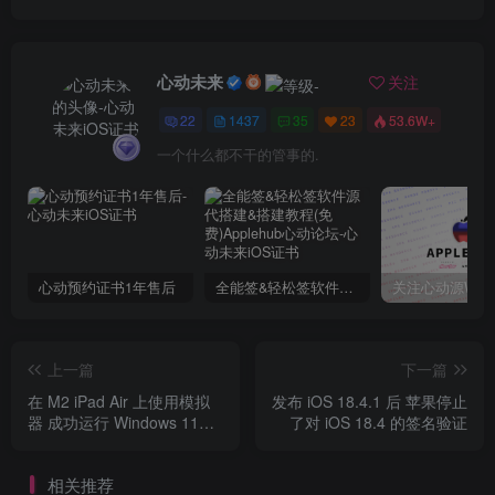
心动未来
关注
22
1437
35
23
53.6W+
一个什么都不干的管事的.
心动预约证书1年售后
全能签&轻松签软件源代搭建&搭建教程(免费)Applehub心动论坛
上一篇
下一篇
在 M2 iPad Air 上使用模拟
发布 iOS 18.4.1 后 苹果停止
器 成功运行 Windows 11
了对 iOS 18.4 的签名验证
ARM
相关推荐