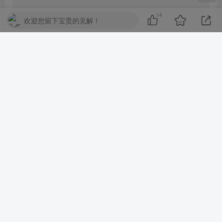
14
欢迎您留下宝贵的见解！
健身应用中新增了 Fitness+ 图标。
©
版权声明
文章版权归作者所有，未经允许请勿转载。
THE END