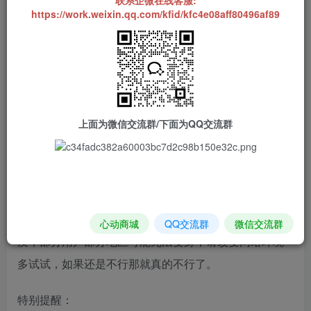
的很多软件类似，但是资源可能有些许不一样，最近终
https://work.weixin.qq.com/kfid/kfc4e08aff80496af89
于上架苹果商店版本，这款软件可以观看 电影 电视
剧 综艺 动漫等等，这款软件相比较之前的就是清晰度
高，播放速度快，多源搜索播放，这基本都是我们想要
的观影工具。
上面为微信交流群/下面为QQ交流群
关于伪装上架商店版说明一下：
伪装上架的意思就是这款软件商店介绍可能是任意软
件，但是进入软件后输入验证信息重新打开软件会变身
成为其他软件，所以你看到介绍不一定是这款软件的本
心动商城
QQ交流群
微信交流群
质，部分用户部分地区可能无法变身，请改变网络环境
多试试，如果还是不行那就真的不行了。
特别提醒：