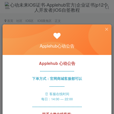
首页
社区
iOS区
IOS限免区
正文
最新观影重新伪装上架App Store商店，支持苹果-
安卓-网页-TV！
Applehub心动公告
lukai
关注
私信
4年前发布
139次阅读
Applehub 心动公告
555电影 苹果 · 安卓 · 网页 · TV
---------------------------
下单方式：官网商城客服都可以
------------
⏰ 客服在线时间
每日：14:00 — 22:00
你们喜欢的观影工具又来了，今天介绍这款观影工具非
---------------------------------------
常不错，几乎都是蓝光高清资源，这款软件其实跟之前
联系企微在线客服: