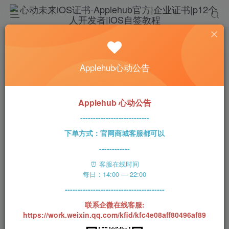
首页
社区
iOS区
IOS限免区
正文
充电动画壁纸
Applehub心动公告
ChuYq秋
关注
私信
4年前发布
46次阅读
Applehub 心动公告
---------------------------
下单方式：官网商城客服都可以
【价格】¥18.00 → 免费 【类别】生活 【评分】
------------
4.0
⏰ 客服在线时间
每日：14:00 — 22:00
---------------------------------------
【应用描述】充电动画特效壁纸，应用提供了许多精美
联系企微在线客服:
的动画支持，在手机充电时播放动画。当连接手机进行
https://work.weixin.qq.com/kfid/kfc4e08aff80496af89
充电时自动播放充电动画（需要通过快捷指令在应用内