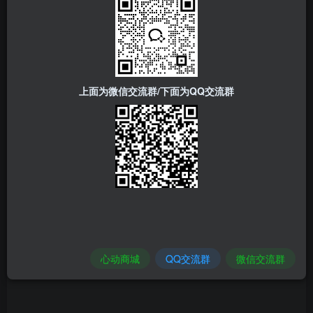
能增强版，拥有全套扩展功能，支持全分辨率缩放
▎ 软件价格：
68元→免费→中文→付费限免
上面为微信交流群/下面为QQ交流群
▎软件下载：
https://is.gd/TgSQLA
▎特别说明：
限免应用具有时效性，随时可能恢复到原价，看到喜欢
的就抓紧时间下载。一次下载，终身免费
心动商城
QQ交流群
微信交流群