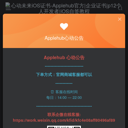
首页
社区
iOS区
IOS限免区
正文
I nkflow
Applehub心动公告
lukai
关注
私信
4年前发布
26次阅读
Applehub 心动公告
---------------------------
下单方式：官网商城客服都可以
------------
⏰ 客服在线时间
▎ 软件介绍：
每日：14:00 — 22:00
---------------------------------------
一个可以随便涂鸦的笔记本，帮助你像用笔和纸一样轻
联系企微在线客服:
https://work.weixin.qq.com/kfid/kfc4e08aff80496af89
松捕捉想法，然后用你的手指重新排列组织它们。全功