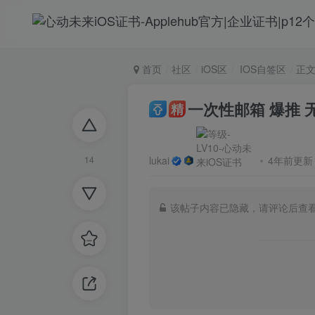
首页
社区
iOS区
IOS自签区
正
一次性邮箱 爆推
精
lukai
4年前更新
14
该帖子内容已隐藏，请评论后查