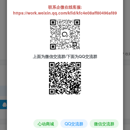
联系企微在线客服:
14
https://work.weixin.qq.com/kfid/kfc4e08aff80496af89
3人已评分
+5
+4
分享
收
上面为微信交流群/下面为QQ交流群
请登录后发表评论
登录
注册
QQ登录
微信登录
心动商城
QQ交流群
微信交流群