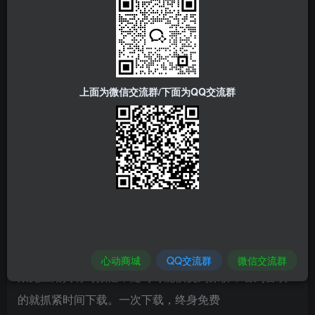
旅游时的视频拼成九宫格，发朋友圈更有范儿～
上面为微信交流群/下面为QQ交流群
▎ 软件价格：
18元→免费→中文→付费限免
▎软件下载：
https://is.gd/9eZcCC
▎特别说明：
心动商城
QQ交流群
微信交流群
限免应用具有时效性，随时可能恢复到原价，看到喜欢
的就抓紧时间下载。一次下载，终身免费