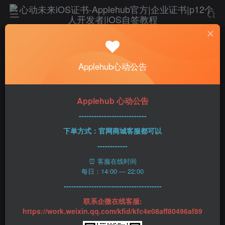
首页
社区
iOS区
IOS限免区
正文
Video Collage一款多视频拼贴应用！
Applehub心动公告
lukai
关注
私信
3年前发布
29次阅读
Applehub 心动公告
---------------------------
下单方式：官网商城客服都可以
▎ 软件介绍：
------------
⏰ 客服在线时间
#Video #付费限免 #精品限免
每日：14:00 — 22:00
---------------------------------------
▎ 软件介绍：
🏬
联系企微在线客服:
https://work.weixin.qq.com/kfid/kfc4e08aff80496af89
Video Collage】一款多视频拼贴应用！可以快速将聚会